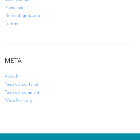
Monumenti
Non categorizzato
Turismo
META
Accedi
Feed dei contenuti
Feed dei commenti
WordPress.org