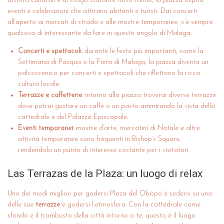
attività culturali e di svago. Durante tutto l’anno, la piazza ospita
eventi e celebrazioni che attirano abitanti e turisti. Dai concerti
all’aperto ai mercati di strada e alle mostre temporanee, c’è sempre
qualcosa di interessante da fare in questo angolo di Malaga.
Concerti e spettacoli
: durante le feste più importanti, come la
Settimana di Pasqua o la Fiera di Malaga, la piazza diventa un
palcoscenico per concerti e spettacoli che riflettono la ricca
cultura locale.
Terrazze e caffetterie
: intorno alla piazza troverai diverse terrazze
dove potrai gustare un caffè o un pasto ammirando la vista della
cattedrale e del Palazzo Episcopale.
Eventi temporanei
: mostre d’arte, mercatini di Natale e altre
attività temporanee sono frequenti in Bishop’s Square,
rendendola un punto di interesse costante per i visitatori.
Las Terrazas de la Plaza: un luogo di relax
Uno dei modi migliori per godersi Plaza del Obispo è sedersi su una
delle sue
terrazze
e godersi l’atmosfera. Con la cattedrale come
sfondo e il trambusto della città intorno a te, questo è il luogo