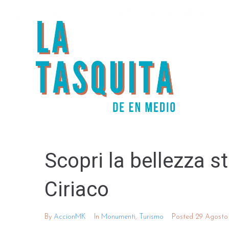
Scopri la bellezza st
Ciriaco
By
AccionMK
In
Monumenti
,
Turismo
Posted
29 Agosto