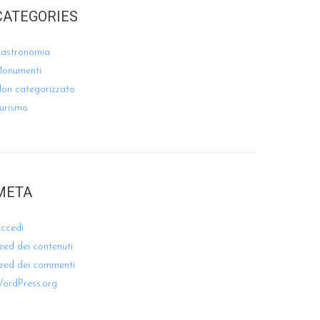
CATEGORIES
astronomia
onumenti
on categorizzato
urismo
META
ccedi
eed dei contenuti
eed dei commenti
ordPress.org