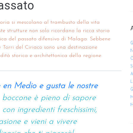
passato
oria si mescolano al trambusto della vita
te strutture non solo ricordano la ricca storia
nica del passato difensivo di Malaga. Sebbene
G
 Torri del Ciriaco sono una destinazione
N
dità storica e architettonica della regione.
O
S
A
L
 en Medio e gusta le nostre
G
 boccone è pieno di sapore
M
M
con ingredienti freschissimi,
asione e vieni a vivere