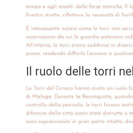
tempo e agli assalti delle forze nemiche. Il 
finestre strette, rifletteva la necessità di fort
È interessante notare come le torri non ser
osservazione da cui le guardie potevano ind
All’interno, le torri erano suddivise in divers
piano, rendendo difficile l’accesso a qualsias
Il ruolo delle torri n
Le Torri del Ciriaco hanno avuto un ruolo fo
di Malaga. Durante la Reconquista, quando l
controllo della penisola, le torri furono tes
difensive della città siano state distrutte o m
sono sopravvissute in gran parte intatte, div