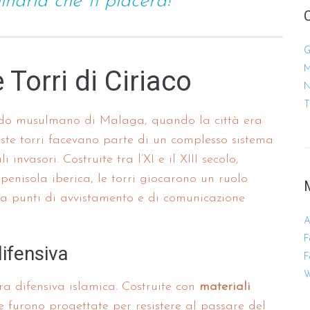
inaria che ti piacerà!
G
M
 Torri di Ciriaco
N
T
iodo musulmano di Malaga, quando la città era
ste torri facevano parte di un complesso sistema
invasori. Costruite tra l’XI e il XIII secolo,
enisola iberica, le torri giocarono un ruolo
da punti di avvistamento e di comunicazione
A
F
difensiva
F
W
ra difensiva islamica. Costruite con
materiali
e furono progettate per resistere al passare del