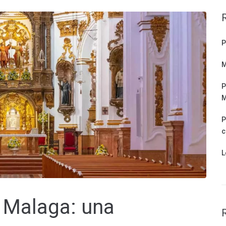
P
M
P
M
P
c
L
di Malaga: una