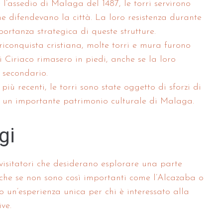
 l’assedio di Malaga del 1487, le torri servirono
 difendevano la città. La loro resistenza durante
portanza strategica di queste strutture.
riconquista cristiana, molte torri e mura furono
 di Ciriaco rimasero in piedi, anche se la loro
 secondario.
 più recenti, le torri sono state oggetto di sforzi di
e un importante patrimonio culturale di Malaga.
gi
 visitatori che desiderano esplorare una parte
che se non sono così importanti come l’Alcazaba o
o un’esperienza unica per chi è interessato alla
ive.