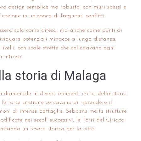
loro design semplice ma robusto, con muri spessi e
ificazione in un’epoca di frequenti conflitti.
vissero solo come difesa, ma anche come punti di
ividuare potenziali minacce a lunga distanza.
i livelli, con scale strette che collegavano ogni
i intruso.
ella storia di Malaga
ndamentale in diversi momenti critici della storia
e forze cristiane cercavano di riprendere il
timoni di intense battaglie. Sebbene molte strutture
odificate nei secoli successivi, le Torri del Ciriaco
entando un tesoro storico per la città.