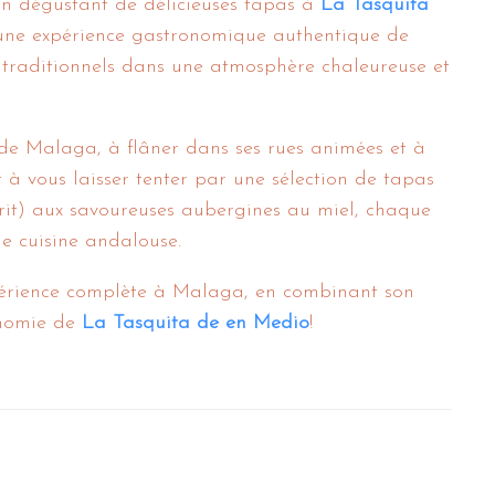
’en dégustant de délicieuses tapas à
La Tasquita
 une expérience gastronomique authentique de
 traditionnels dans une atmosphère chaleureuse et
 de Malaga, à flâner dans ses rues animées et à
t à vous laisser tenter par une sélection de tapas
 frit) aux savoureuses aubergines au miel, chaque
e cuisine andalouse.
périence complète à Malaga, en combinant son
ronomie de
La Tasquita de en Medio
!