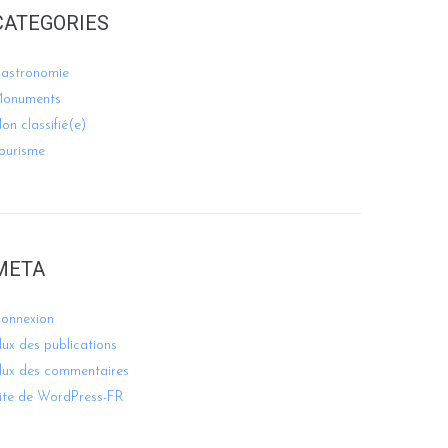
CATEGORIES
astronomie
onuments
on classifié(e)
ourisme
META
onnexion
lux des publications
lux des commentaires
ite de WordPress-FR