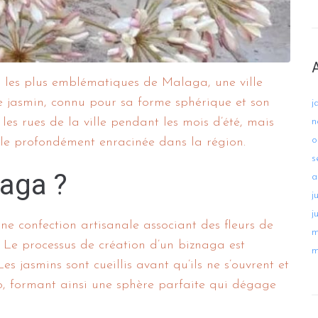
s les plus emblématiques de Malaga, une ville
de jasmin, connu pour sa forme sphérique et son
j
es rues de la ville pendant les mois d’été, mais
n
o
ale profondément enracinée dans la région.
s
naga ?
a
j
j
une confection artisanale associant des fleurs de
m
 Le processus de création d’un biznaga est
m
s jasmins sont cueillis avant qu’ils ne s’ouvrent et
o, formant ainsi une sphère parfaite qui dégage