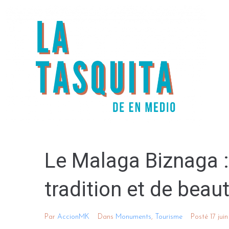
Le Malaga Biznaga 
tradition et de beau
Par
AccionMK
Dans
Monuments
,
Tourisme
Posté
17 jui