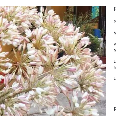
P
M
P
M
L
h
L