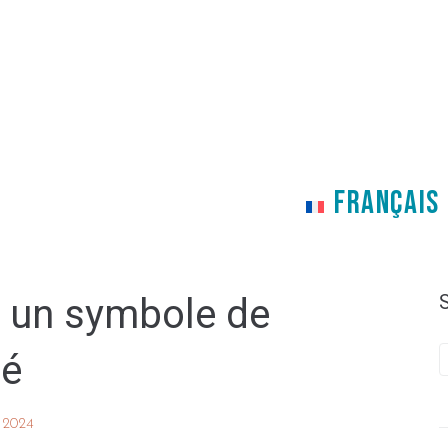
FRANÇAIS
: un symbole de
té
n 2024