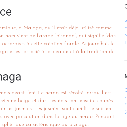
nce
G
amique, à Malaga, où il était déjà utilisé comme
M
 nom vient de l’arabe “bisanqa”, qui signifie “don
N
T
r accordées à cette création florale. Aujourd’hui, le
ga et est associé à la beauté et à la tradition de
znaga
C
s avant l’été. Le nerdo est récolté lorsqu’il est
F
devienne beige et dur. Les épis sont ensuite coupés
F
ir les jasmins. Les jasmins sont cueillis le soir en
S
uits avec précaution dans la tige du nerdo. Pendant
me sphérique caractéristique du biznaga.