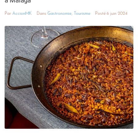
à Malaga
Par
AccionMK
Dans
Gastronomie
,
Tourisme
Posté
6 juin 2024