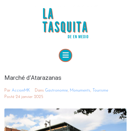
Marché d’Atarazanas
Par
AccionMK
Dans
Gastronomie
,
Monuments
,
Tourisme
Posté
24 janvier 2025