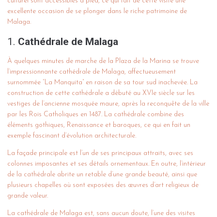
culturel sont accessibles à pied, ce qui fait de cette visite une
excellente occasion de se plonger dans le riche patrimoine de
Malaga.
1.
Cathédrale de Malaga
À quelques minutes de marche de la Plaza de la Marina se trouve
l’impressionnante cathédrale de Malaga, affectueusement
surnommée “La Manquita” en raison de sa tour sud inachevée. La
construction de cette cathédrale a débuté au XVIe siècle sur les
vestiges de l’ancienne mosquée maure, après la reconquête de la ville
par les Rois Catholiques en 1487. La cathédrale combine des
éléments gothiques, Renaissance et baroques, ce qui en fait un
exemple fascinant d’évolution architecturale.
La façade principale est l’un de ses principaux attraits, avec ses
colonnes imposantes et ses détails ornementaux. En outre, l’intérieur
de la cathédrale abrite un retable d’une grande beauté, ainsi que
plusieurs chapelles où sont exposées des œuvres d’art religieux de
grande valeur.
La cathédrale de Malaga est, sans aucun doute, l’une des visites