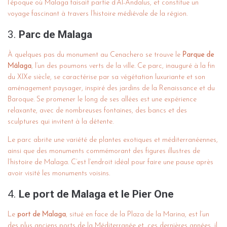
l’époque où Malaga faisait partie d’Al-Andalus, et constitue un
voyage fascinant à travers l’histoire médiévale de la région.
3.
Parc de Malaga
À quelques pas du monument au Cenachero se trouve le
Parque de
Málaga
, l’un des poumons verts de la ville. Ce parc, inauguré à la fin
du XIXe siècle, se caractérise par sa végétation luxuriante et son
aménagement paysager, inspiré des jardins de la Renaissance et du
Baroque. Se promener le long de ses allées est une expérience
relaxante, avec de nombreuses fontaines, des bancs et des
sculptures qui invitent à la détente.
Le parc abrite une variété de plantes exotiques et méditerranéennes,
ainsi que des monuments commémorant des figures illustres de
l’histoire de Malaga. C’est l’endroit idéal pour faire une pause après
avoir visité les monuments voisins.
4.
Le port de Malaga et le Pier One
Le
port de Malaga
, situé en face de la Plaza de la Marina, est l’un
des plus anciens ports de la Méditerranée et, ces dernières années, il