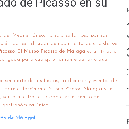
ado de Picasso en su
P
a del Mediterráneo, no solo es famosa por sus
M
mbién por ser el lugar de nacimiento de uno de los
P
icasso
. El
Museo Picasso de Málaga
es un tributo
M
a obligada para cualquier amante del arte que
L
h
ser parte de las fiestas, tradiciones y eventos de
L
 sobre el fascinante Museo Picasso Málaga y te
a, ven a nuestro restaurante en el centro de
a gastronómica única.
azón de Málaga!