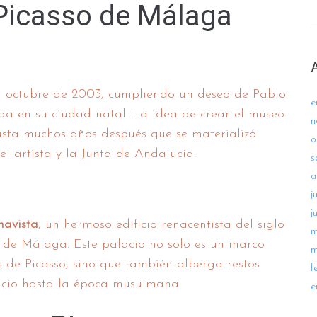
 Picasso de Málaga
 octubre de 2003, cumpliendo un deseo de Pablo
e
da en su ciudad natal. La idea de crear el museo
n
asta muchos años después que se materializó
o
el artista y la Junta de Andalucía.
s
a
j
j
navista
, un hermoso edificio renacentista del siglo
m
o de Málaga. Este palacio no solo es un marco
m
 de Picasso, sino que también alberga restos
f
icio hasta la época musulmana.
e