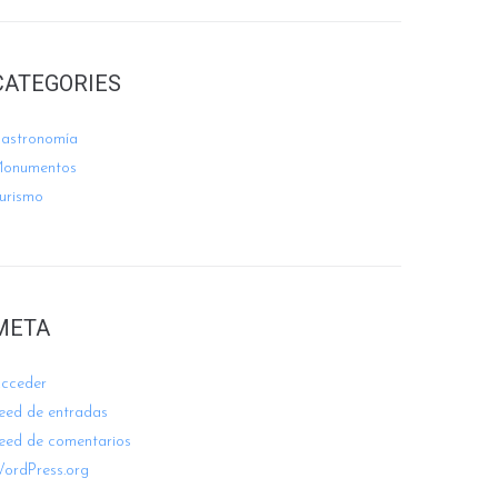
CATEGORIES
astronomía
onumentos
urismo
META
cceder
eed de entradas
eed de comentarios
ordPress.org