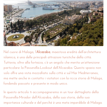
Nel cuore di Malaga, l’
Alcazaba
, maestosa eredità dell’architettura
islamica, è una delle principali attrazioni turistiche della città.
Tuttavia, oltre alla fortezza, c’è un angolo che merita un’attenzione
particolare: la
Passerella-Lookout dell’Alcazaba
. Questo spazio non
solo offre una vista mozzafiato sulla città e sul Mar Mediterraneo,
ma mette anche in contatto i visitatori con la ricca storia di Malaga,
fondendo passato e presente in modo unico.
In questo articolo ti accompagneremo in un tour dettagliato della
Passerella-Mirador dell’Alcazaba, della sua storia, della sua
importanza culturale e del perché è una meta imperdibile di Malaga.