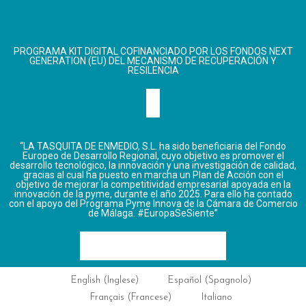
PROGRAMA KIT DIGITAL COFINANCIADO POR LOS FONDOS NEXT
GENERATION (EU) DEL MECANISMO DE RECUPERACIÓN Y
RESILENCIA
“LA TASQUITA DE ENMEDIO, S.L. ha sido beneficiaria del Fondo
Europeo de Desarrollo Regional, cuyo objetivo es promover el
desarrollo tecnológico, la innovación y una investigación de calidad,
gracias al cual ha puesto en marcha un Plan de Acción con el
objetivo de mejorar la competitividad empresarial apoyada en la
innovación de la pyme, durante el año 2025. Para ello ha contado
con el apoyo del Programa Pyme Innova de la Cámara de Comercio
de Málaga. #EuropaSeSiente”
English
(
Inglese
)
Español
(
Spagnolo
)
Français
(
Francese
)
Italiano