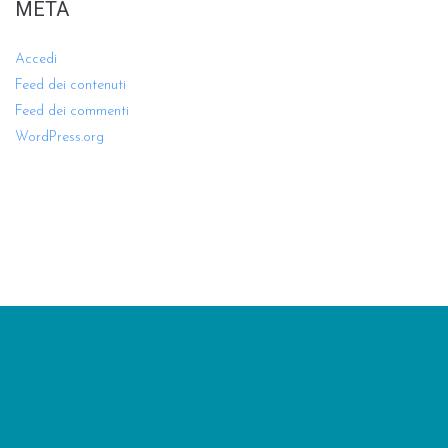
META
Accedi
Feed dei contenuti
Feed dei commenti
WordPress.org