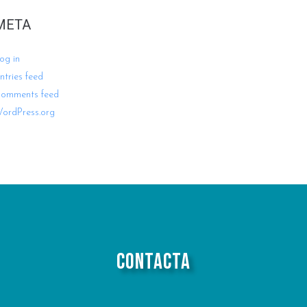
META
og in
ntries feed
omments feed
ordPress.org
Contacta