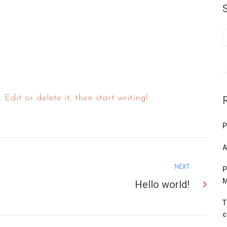
Edit or delete it, then start writing!
P
A
NEXT
P
M
Hello world!
T
c