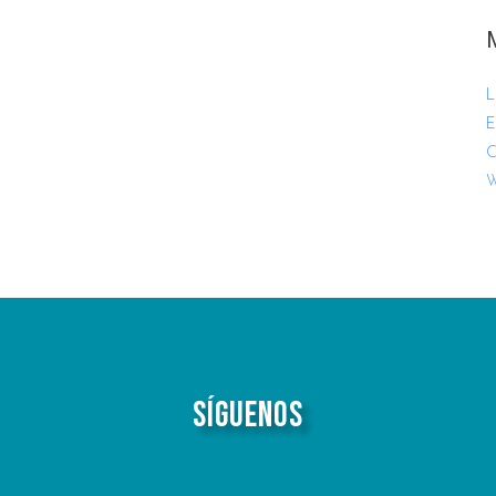
L
E
C
W
Síguenos