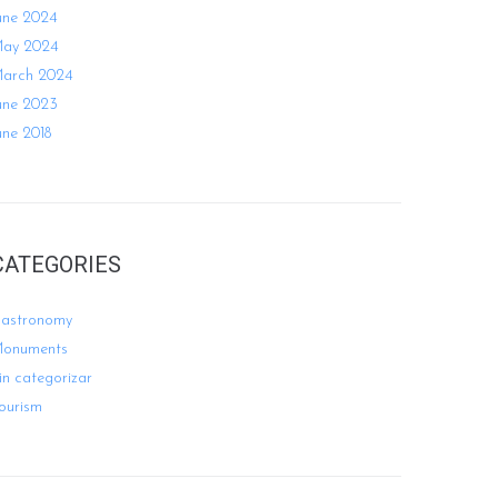
une 2024
ay 2024
arch 2024
une 2023
une 2018
CATEGORIES
astronomy
onuments
in categorizar
ourism